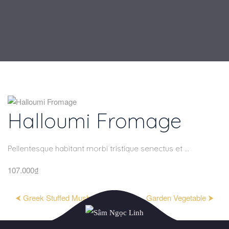
Halloumi Fromage
Pellentesque habitant morbi tristique senectus et ...
107.000₫
⮜ Greek Stuffed Mushroom
Garden Vegetable ⮞