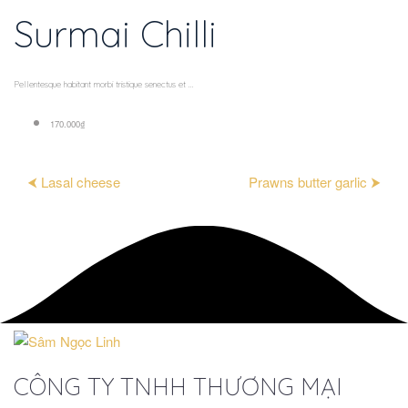
Surmai Chilli
Pellentesque habitant morbi tristique senectus et ...
170.000₫
⮜ Lasal cheese
Prawns butter garlic ⮞
CÔNG TY TNHH THƯƠNG MẠI