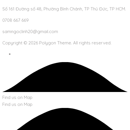
Số 161 Đường số 48, Phường Bình Chánh, TP Thủ Đức, TP HCM.
0708 667 669
samngoclinh20@gmail.com
Copyright © 2026 Polygon Theme. All rights reserved.
Find us on Map
Find us on Map