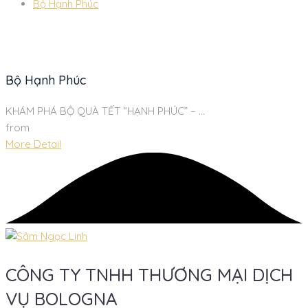
Bộ Hạnh Phúc
Bộ Hạnh Phúc
KHÁM PHÁ BỘ QUÀ TẾT “HẠNH PHÚC” – ...
from
More Detail
CÔNG TY TNHH THƯƠNG MẠI DỊCH
VỤ BOLOGNA