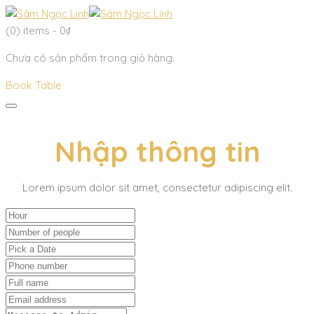
(0)
items -
0
₫
Chưa có sản phẩm trong giỏ hàng.
Book Table
Nhập thông tin
Lorem ipsum dolor sit amet, consectetur adipiscing elit.