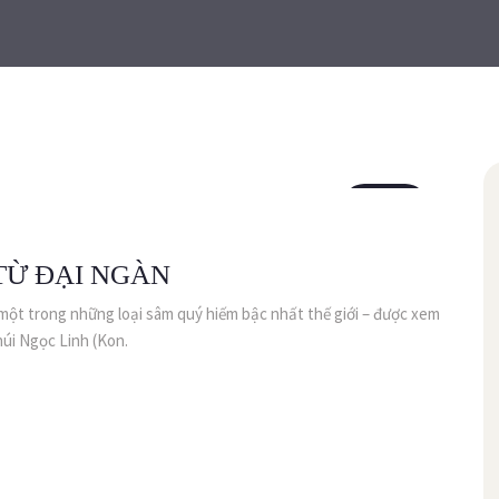
26
th2
TỪ ĐẠI NGÀN
ột trong những loại sâm quý hiếm bậc nhất thế giới – được xem
núi Ngọc Linh (Kon.