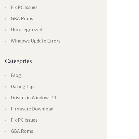
Fix PC Issues
GBA Roms
Uncategorized
Windows Update Errors
Categories
Blog
Dating Tips
Drivers in Windows 11
Firmware Download
Fix PC Issues
GBA Roms