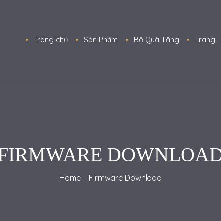
Trang chủ
Sản Phẩm
Bộ Quà Tặng
Trang
Về
Ti
FIRMWARE DOWNLOA
Vi
Tu
Home
Firmware Download
Li