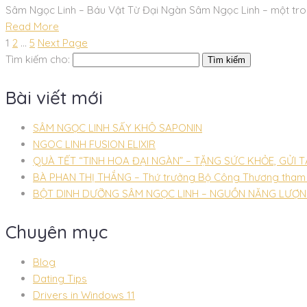
Sâm Ngọc Linh – Báu Vật Từ Đại Ngàn Sâm Ngọc Linh – một tron
Read More
1
2
…
5
Next Page
Tìm kiếm cho:
Bài viết mới
SÂM NGỌC LINH SẤY KHÔ SAPONIN
NGOC LINH FUSION ELIXIR
QUÀ TẾT “TINH HOA ĐẠI NGÀN” – TẶNG SỨC KHỎE, GỬI T
BÀ PHAN THỊ THẮNG – Thứ trưởng Bộ Công Thương tham qu
BỘT DINH DƯỠNG SÂM NGỌC LINH – NGUỒN NĂNG LƯỢ
Chuyên mục
Blog
Dating Tips
Drivers in Windows 11