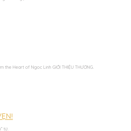
 the Heart of Ngoc Linh GIỚI THIỆU THƯƠNG.
VẸN!
” từ.