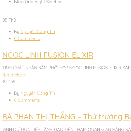
Blog Grid Right Sidebar
05
Th8
By
Nguyễn Công Tín
0 Comments
NGOC LINH FUSION ELIXIR
TINH CHẤT NHÂN SÂM PHỐI HỢP NGỌC LINH FUSION ELIXIR SAPONI
Read More
19
Th5
By
Nguyễn Công Tín
0 Comments
BÀ PHAN THỊ THẮNG – Thứ trưởng Bộ
VINH DỰ ĐÓN TIẾP LÃNH ĐẠO ĐẾN THAM QUAN GIAN HÀNG SÂM NG