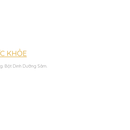
ỨC KHỎE
ng. Bột Dinh Dưỡng Sâm.