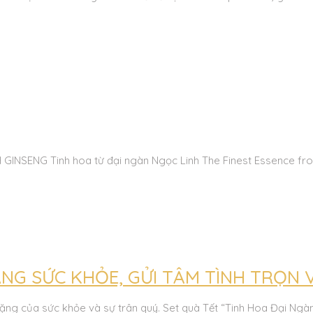
SENG Tinh hoa từ đại ngàn Ngọc Linh The Finest Essence from
ẶNG SỨC KHỎE, GỬI TÂM TÌNH TRỌN 
tặng của sức khỏe và sự trân quý. Set quà Tết “Tinh Hoa Đại Ngàn