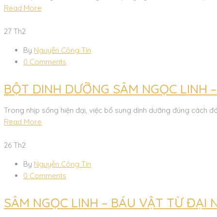
Read More
27
Th2
By
Nguyễn Công Tín
0 Comments
BỘT DINH DƯỠNG SÂM NGỌC LINH 
Trong nhịp sống hiện đại, việc bổ sung dinh dưỡng đúng cách đ
Read More
26
Th2
By
Nguyễn Công Tín
0 Comments
SÂM NGỌC LINH – BÁU VẬT TỪ ĐẠI