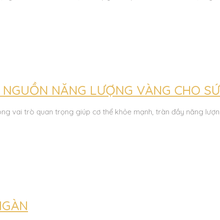
– NGUỒN NĂNG LƯỢNG VÀNG CHO S
óng vai trò quan trọng giúp cơ thể khỏe mạnh, tràn đầy năng lượ
 NGÀN