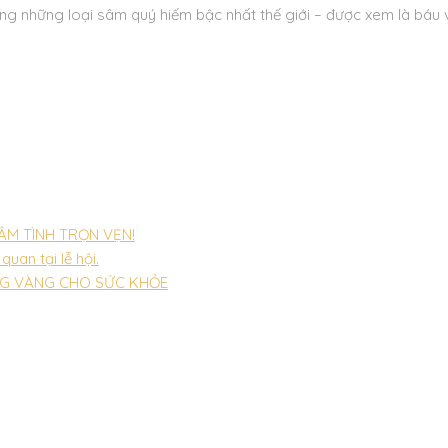
g những loại sâm quý hiếm bậc nhất thế giới – được xem là báu v
ÂM TÌNH TRỌN VẸN!
an tại lễ hội.
NG VÀNG CHO SỨC KHỎE