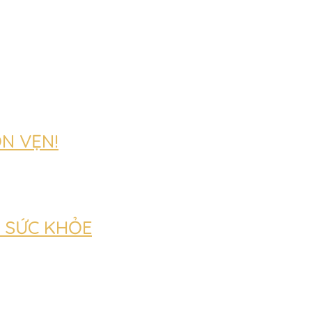
ỌN VẸN!
 SỨC KHỎE