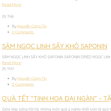
Read More
05
Th8
By
Nguyễn Công Tín
0 Comments
SÂM NGỌC LINH SẤY KHÔ SAPONIN
SÂM NGỌC LINH SẤY KHÔ SAPONIN SAPONIN DRIED NGỌC LINH GIN
Read More
25
Th11
By
Nguyễn Công Tín
0 Comments
QUÀ TẾT “TINH HOA ĐẠI NGÀN” – T
Giữa nhịp sống hối hả, những món quà ý nghĩa nhất luôn là quà 